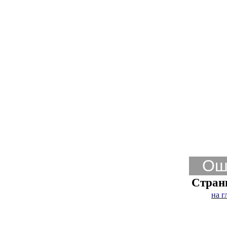
Ош
Стран
на г