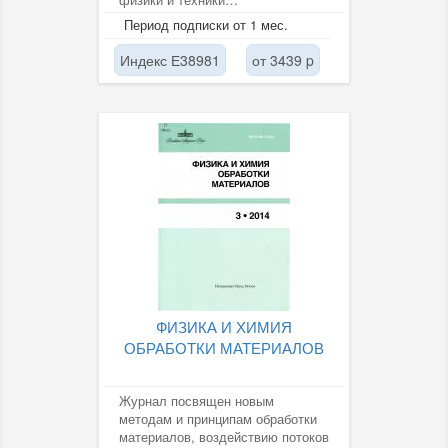
полупроводников: аморфные
Период подписки от 1 мес.
полупроводники, микро- и...
Индекс Е38981
от 3439 p
ФИЗИКА И ХИМИЯ
ОБРАБОТКИ МАТЕРИАЛОВ
Журнал посвящен новым
методам и принципам обработки
материалов, воздействию потоков