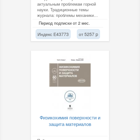
актуальным проблемам горной
науки. Традиционные темы
журнала: проблемы механики
горных пород и массивов,
Период подписки от 2 мес.
возникающие...
Индекс Е43773
от 5257 p
Физикохимия поверхности и
защита материалов