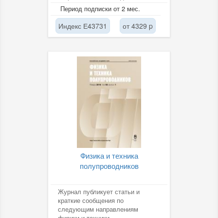
следующих разделах: - горение в
Период подписки от 2 мес.
газах и...
Индекс Е43731
от 4329 p
Физика и техника
полупроводников
Журнал публикует статьи и
краткие сообщения по
следующим направлениям
физики и техники