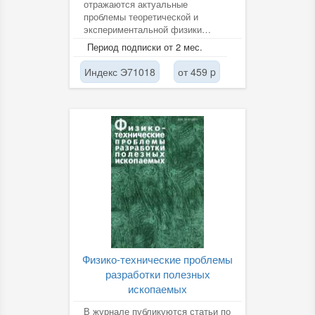
отражаются актуальные
проблемы теоретической и
экспериментальной физики
элементарных частиц и атомного
Период подписки от 2 мес.
ядра, физики...
Индекс Э71018
от 459 p
Физико-технические проблемы
разработки полезных
ископаемых
В журнале публикуются статьи по