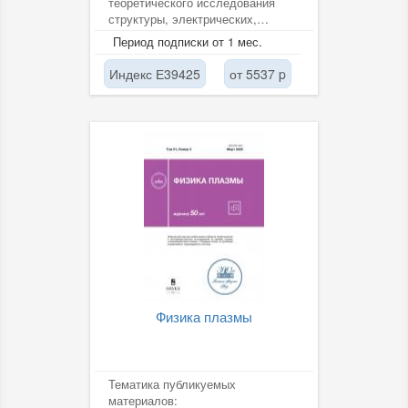
теоретического исследования
структуры, электрических,
магнитных, тепловых,
Период подписки от 1 мес.
оптических,...
Индекс Е39425
от 5537 p
Физика плазмы
Тематика публикуемых
материалов: