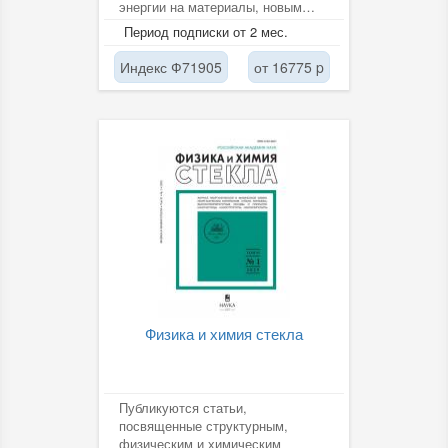
энергии на материалы, новым
способам получения защитных
Период подписки от 2 мес.
покрытий...
Индекс Ф71905
от 16775 p
Физика и химия стекла
Публикуются статьи,
посвященные структурным,
физическим и химическим