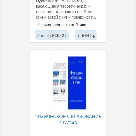
Публикуются материалы,
касающиеся теоретических и
прикладных аспектов проблем
физической химии поверхности
материалов, а также защиты
Период подписки от 2 мес.
различных...
Индекс Е39427
от 5649 p
ФИЗИЧЕСКОЕ ОБРАЗОВАНИЕ
В ВУЗАХ