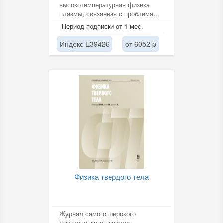
высокотемпературная физика
плазмы, связанная с проблемами
контролируемого синтеза ядер,
Период подписки от 1 мес.
основанного на магнитной и...
Индекс Е39426
от 6052 p
Физика твердого тела
Журнал самого широкого
тематического профиля