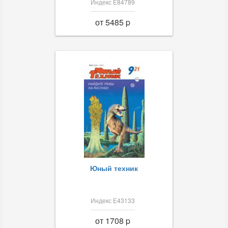
Индекс Е84789
от 5485 p
Юный техник
Индекс Е43133
от 1708 p