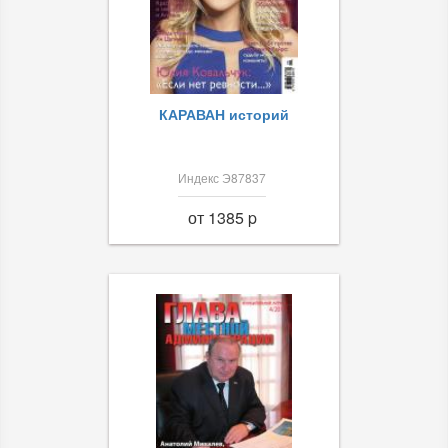
КАРАВАН историй
Индекс Э87837
от 1385 p