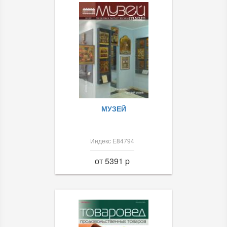
МУЗЕЙ
Индекс Е84794
от 5391 p