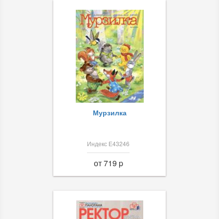
Мурзилка
Индекс Е43246
от 719 p