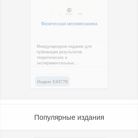
Физическая мезомеханика
Международное издание для
публикации результатов
теоретических и
экспериментальных
исследований и обзоров в
области физической
мезомеханики, а также...
Индекс Е43779
Популярные издания