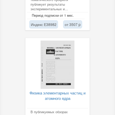
публикует результаты
экспериментальных и
теоретических исследований во
Период подписки от 1 мес.
всех областях физики твердого...
Индекс Е38982
от 3507 p
Физика элементарных частиц и
атомного ядра
В публикуемых обзорах