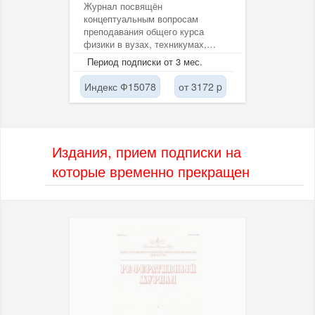
Журнал посвящён
концептуальным вопросам
преподавания общего курса
физики в вузах, техникумах,
колледжах стран СНГ:
Период подписки от 3 мес.
http://pinhe.lebedev.ru
Индекс Ф15078
от 3172 p
Издания, прием подписки на
которые временно прекращен