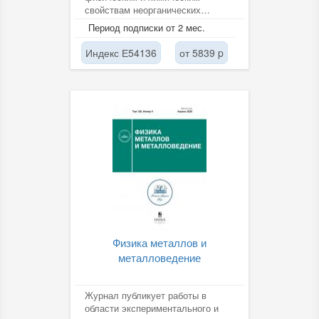
свойствам неорганических
материалов (стекла, керамика,
Период подписки от 2 мес.
наночастицы,...
Индекс Е54136
от 5839 p
Физика металлов и
металловедение
Журнал публикует работы в
области экспериментального и