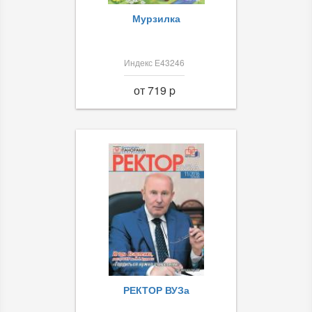
Мурзилка
Индекс Е43246
от 719 p
РЕКТОР ВУЗа