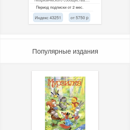
Тематика журнала охватывает...
Период подписки от 2 мес.
Индекс 43251
от 5750 p
Популярные издания