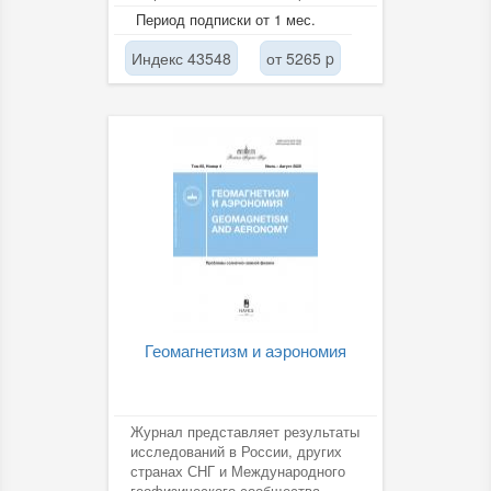
Его отличие от других
Период подписки от 1 мес.
геологических журналов в...
Индекс 43548
от 5265 p
Геомагнетизм и аэрономия
Журнал представляет результаты
исследований в России, других
странах СНГ и Международного
геофизического сообщества.