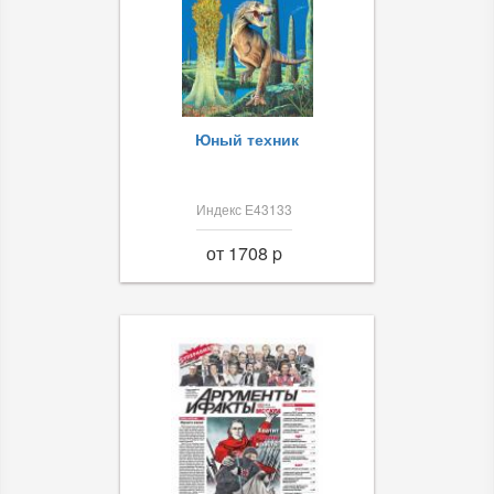
Юный техник
Индекс Е43133
от 1708 p