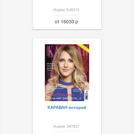
Индекс Е46313
от 16030 p
КАРАВАН историй
Индекс Э87837