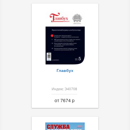
Главбух
Индекс Э40708
от 7674 p