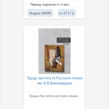
материале разных языков.
Период подписки от 3 мес.
Индекс 45085
от 2711 p
Труды института Русского языка
им. В.В.Виноградова
Труды Института русского языка.