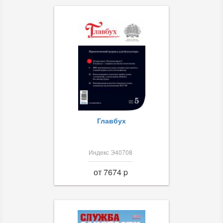
Главбух
Индекс Э40708
от 7674 p