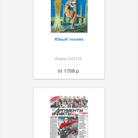
Юный техник
Индекс Е43133
от 1708 p