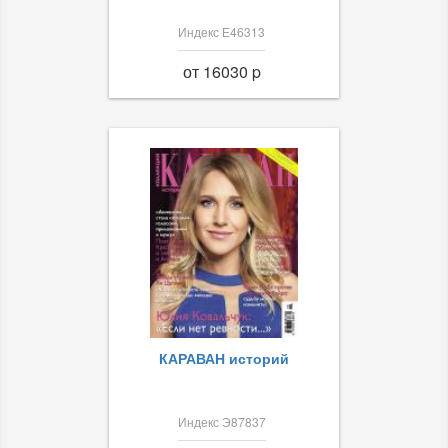
Индекс Е46313
от 16030 p
КАРАВАН историй
Индекс Э87837