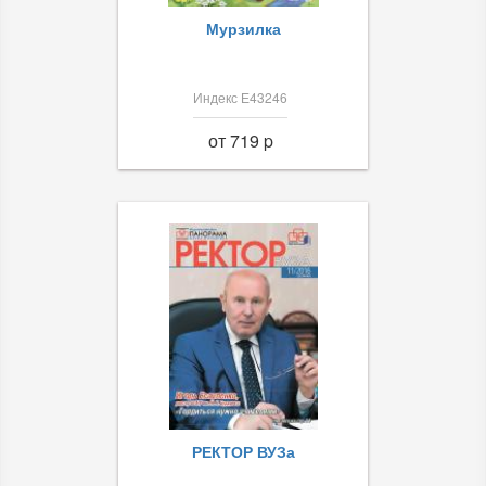
Мурзилка
Индекс Е43246
от 719 p
РЕКТОР ВУЗа