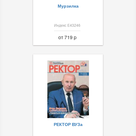
Мурзилка
Индекс Е43246
от 719 p
РЕКТОР ВУЗа