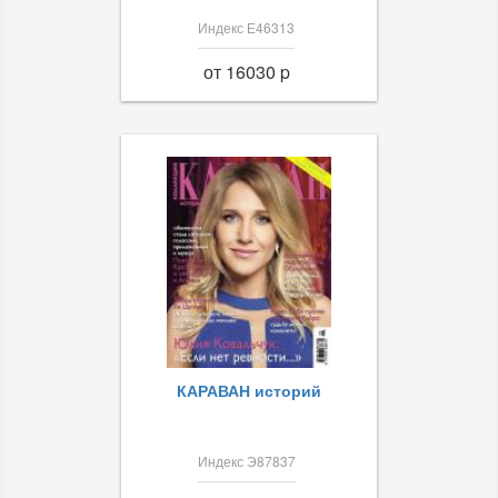
Индекс Е46313
от 16030 p
КАРАВАН историй
Индекс Э87837