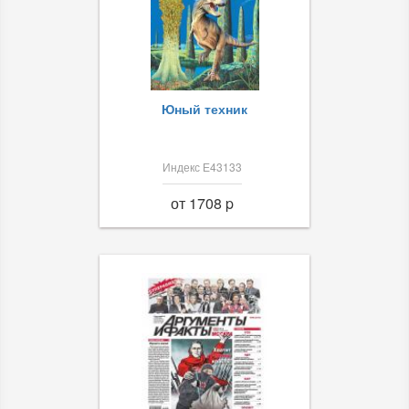
Юный техник
Индекс Е43133
от 1708 p