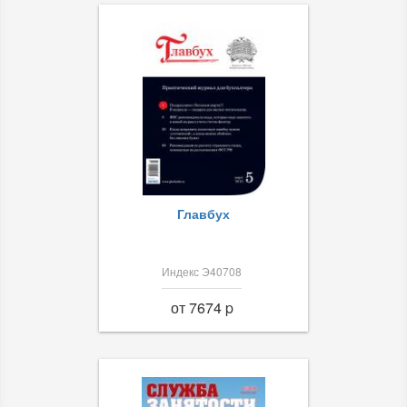
Главбух
Индекс Э40708
от 7674 p