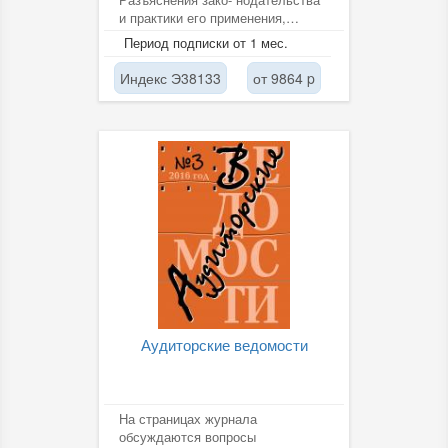
и практики его применения,
рекомендации по разрешению
Период подписки от 1 мес.
арбитражных...
Индекс Э38133
от 9864 p
Аудиторские ведомости
На страницах журнала
обсуждаются вопросы