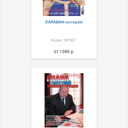
КАРАВАН историй
Индекс Э87837
от 1385 p