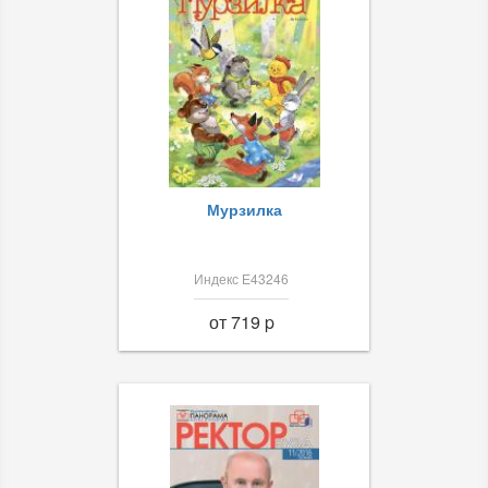
Мурзилка
Индекс Е43246
от 719 p