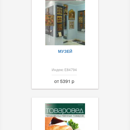
МУЗЕЙ
Индекс Е84794
от 5391 p