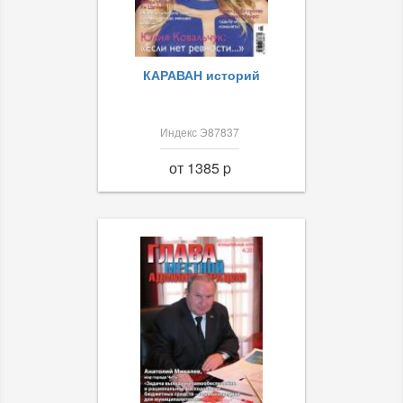
КАРАВАН историй
Индекс Э87837
от 1385 p