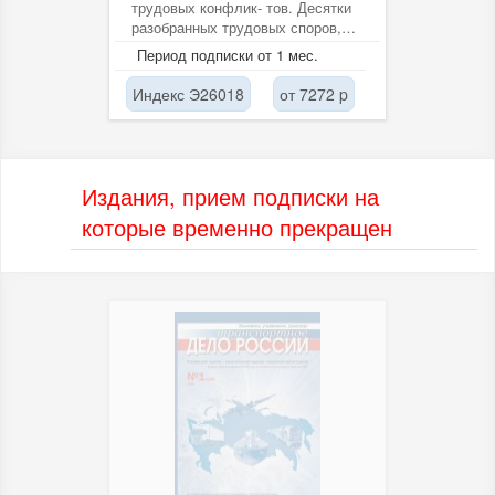
трудовых конфлик- тов. Десятки
разобранных трудовых споров,
секреты оформления докумен-
Период подписки от 1 мес.
тов,...
Индекс Э26018
от 7272 p
Издания, прием подписки на
которые временно прекращен