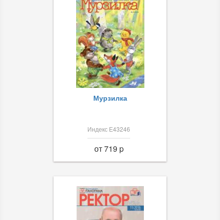
Мурзилка
Индекс Е43246
от 719 p