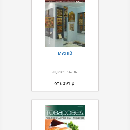
МУЗЕЙ
Индекс Е84794
от 5391 p