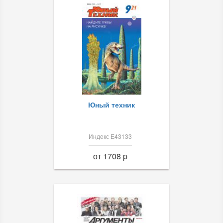
Юный техник
Индекс Е43133
от 1708 p