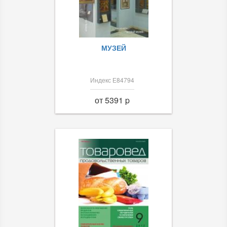
МУЗЕЙ
Индекс Е84794
от 5391 p