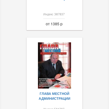
Индекс Э87837
от 1385 p
ГЛАВА МЕСТНОЙ
АДМИНИСТРАЦИИ
Индекс Е84787