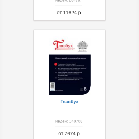
от 11624 p
Главбух
Индекс Э40708
от 7674 p