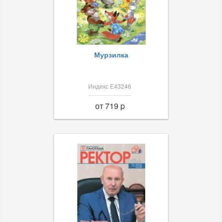
Мурзилка
Индекс Е43246
от 719 p