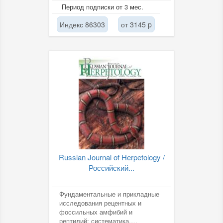
форме. Издание приветствует...
Период подписки от 3 мес.
Индекс 86303
от 3145 p
Russian Journal of Herpetology /
Российский...
Фундаментальные и прикладные
исследования рецентных и
фоссильных амфибий и
рептилий: систематика,