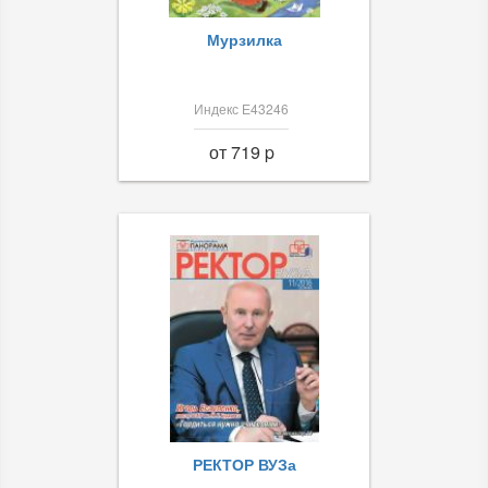
Мурзилка
Индекс Е43246
от 719 p
РЕКТОР ВУЗа