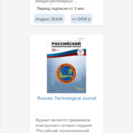
междисциплинарных
исследований. Журнал является
Период подписки от 3 мес.
международным...
Индекс 36436
от 2458 p
Russian Technological Journal
Журнал является преемником
электронного сетевого издания
"Российский технологический