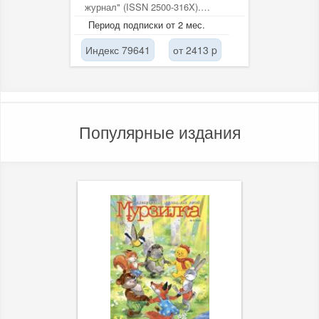
журнал" (ISSN 2500-316X).
Публикует обзоры и статьи по...
Период подписки от 2 мес.
Индекс 79641
от 2413 p
Популярные издания