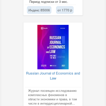
Период подписки от 3 мес.
преподавания языков и
литературы, а...
Индекс 85006
от 1770 p
Russian Journal of Economics and
Law
Журнал посвящен исследованию
комплексных феноменов в
области экономики и права, в том
числе в интердисциплинарной