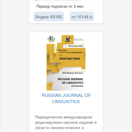
распространение, филогения,
Период подписки от 3 мес.
морфология,...
Индекс 83182
от 10144 p
RUSSIAN JOURNAL OF
LINGUISTICS
Периодическое международное
рецензируемое научное издание в
области лингвистических и