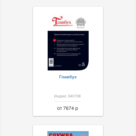
Главбух
Индекс Э40708
от 7674 p