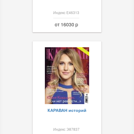
Индекс Е46313
от 16030 p
КАРАВАН историй
Индекс Э87837