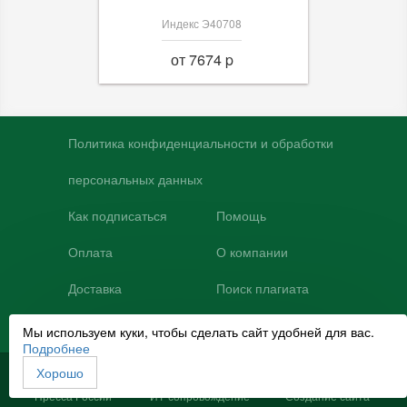
Индекс Э40708
от 7674 p
Политика конфиденциальности и обработки
персональных данных
Как подписаться
Помощь
Оплата
О компании
Доставка
Поиск плагиата
Контакты
Мы используем куки, чтобы сделать сайт удобней для вас.
Подробнее
Хорошо
© 2007-2025
НЦР Руконт
Promoting
Пресса России
ИТ-сопровождение
Создание сайта