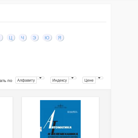
Х
Ц
Ч
Э
Ю
Я
ать по
Алфавиту
Индексу
Цене