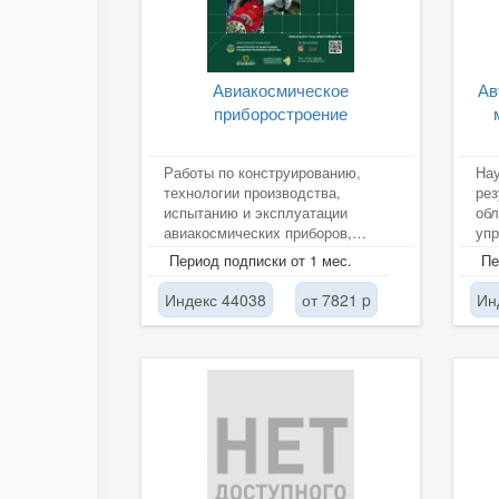
Авиакосмическое
Ав
приборостроение
Работы по конструированию,
На
технологии производства,
рез
испытанию и эксплуатации
обл
авиакосмических приборов,
упр
комплексов и систем, включая
про
Период подписки от 1 мес.
Пе
вопросы...
при
мат
Индекс 44038
от 7821 p
Ин