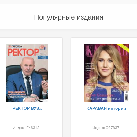
Популярные издания
РЕКТОР ВУЗа
КАРАВАН историй
Индекс Е46313
Индекс Э87837