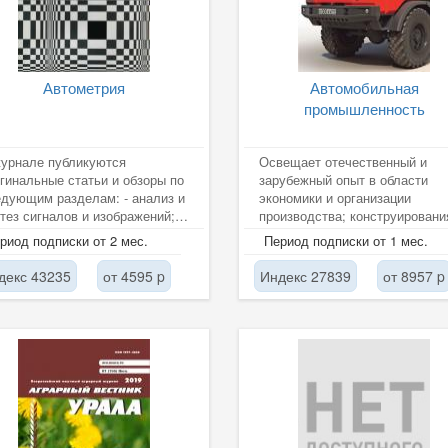
Автометрия
Автомобильная
промышленность
урнале публикуются
Освещает отечественный и
гинальные статьи и обзоры по
зарубежный опыт в области
дующим разделам: - анализ и
экономики и организации
тез сигналов и изображений; -
производства; конструировани
темы автоматизации в
испытаний и обслуживания
риод подписки от 2 мес.
Период подписки от 1 мес.
чных...
автомототехники;...
декс 43235
от 4595 p
Индекс 27839
от 8957 p