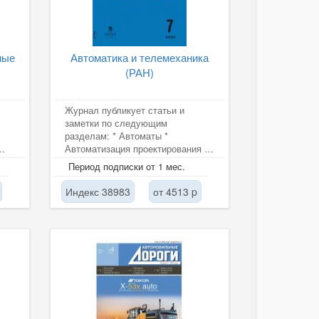
ные
Автоматика и телемеханика
(РАН)
Журнал публикует статьи и
заметки по следующим
разделам: * Автоматы *
Автоматизация проектирования и
 в
программирования *
Период подписки от 1 мес.
Автоматизированные системы...
Индекс 38983
от 4513 p