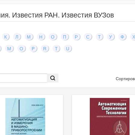
ия. Известия РАН. Известия ВУЗов
К
Л
М
Н
О
П
Р
С
Т
У
Ф
M
O
P
R
T
U
Сортиров