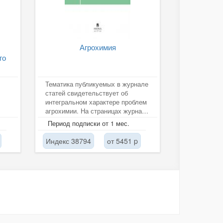
Агрохимия
го
Тематика публикуемых в журнале
статей свидетельствует об
интегральном характере проблем
агрохимии. На страницах журнала
ия
печатаются результаты...
Период подписки от 1 мес.
ч
Индекс 38794
от 5451 p