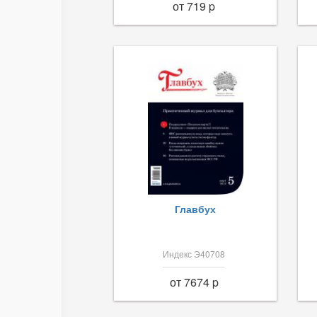
от 719 p
Главбух
Индекс Э40708
от 7674 p