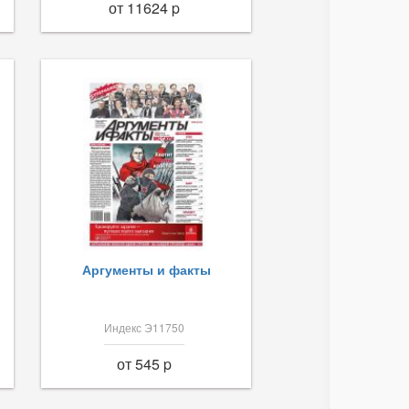
от 11624 p
Аргументы и факты
Индекс Э11750
от 545 p