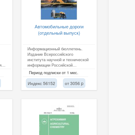
Автомобильные дороги
(отдельный выпуск)
Информационный бюллетень.
Издание Всероссийского
института научной и технической
я,
информации Российской
академии наук (ВИНИТИ РАН).6
Период подписки от 1 мес.
Индекс 56152
от 3056 p