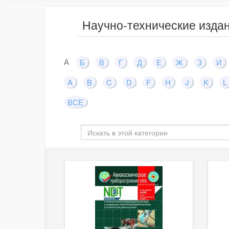
Научно-технические издан
А
Б
В
Г
Д
Е
Ж
З
И
A
B
C
D
F
H
J
K
L
ВСЕ