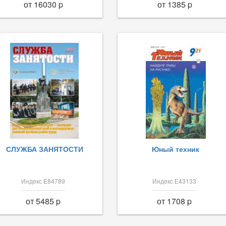
от 16030 p
от 1385 p
СЛУЖБА ЗАНЯТОСТИ
Юный техник
Индекс Е84789
Индекс Е43133
от 5485 p
от 1708 p