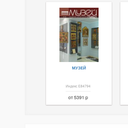
МУЗЕЙ
Индекс Е84794
от 5391 p