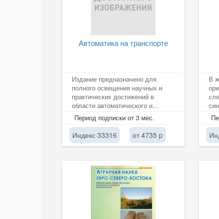
Автоматика на транспорте
Издание предназначено для
В ж
полного освещения научных и
ори
практических достижений в
сле
области автоматического и
син
автоматизированного управления
сис
Период подписки от 3 мес.
Пе
на...
нау
Индекс 33316
от 4735 p
Ин