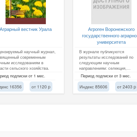
Аграрный вестник Урала
Агроген Воронежского
государственного аграрно
университета
ензируемый научный журнал,
В журнале публикуются
священный современным
результаты исследований по
учным исследованиям в
следующим научным
асти сельского хозяйства.
направлениям: селекция,
семеноводство и биотехнолог
риод подписки от 1 мес.
Период подписки от 3 мес.
растений; селекционно-генети
декс 16356
от 1120 p
Индекс 85606
от 2403 p