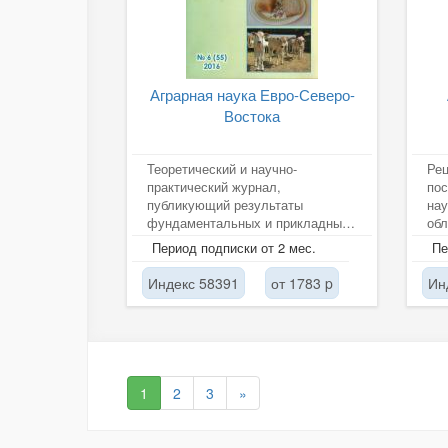
Аграрная наука Евро-Северо-
Востока
Теоретический и научно-
Рец
практический журнал,
по
публикующий результаты
на
фундаментальных и прикладных
обл
исследований отечественных и
Период подписки от 2 мес.
Пе
зарубежных ученых по...
Индекс 58391
от 1783 p
Ин
1
2
3
»