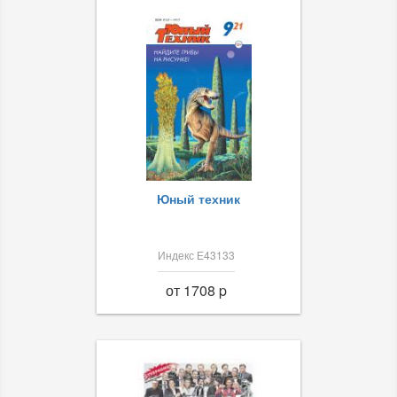
Юный техник
Индекс Е43133
от 1708 p