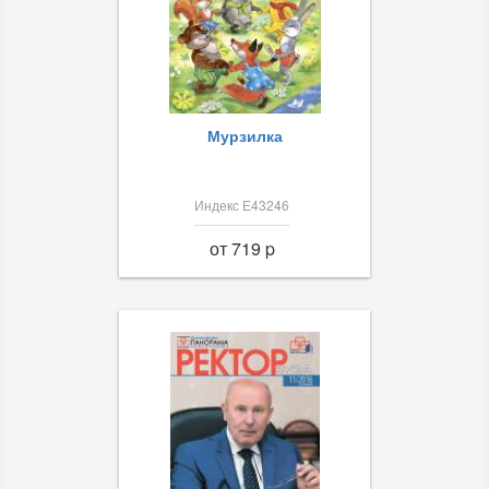
Мурзилка
Индекс Е43246
от 719 p