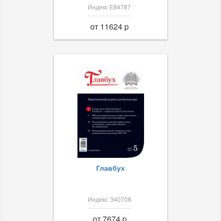
Индекс Е84787
от 11624 p
Главбух
Индекс Э40708
от 7674 p