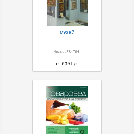
МУЗЕЙ
Индекс Е84794
от 5391 p