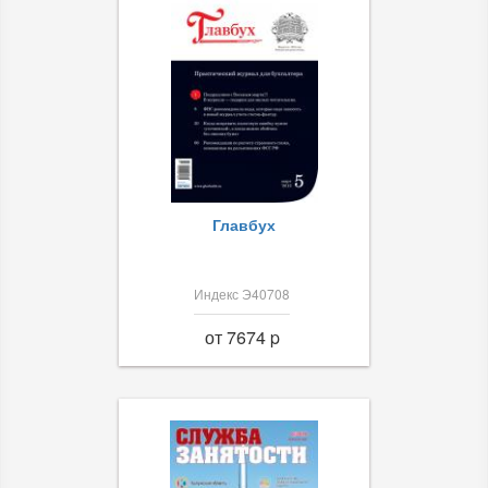
Главбух
Индекс Э40708
от 7674 p