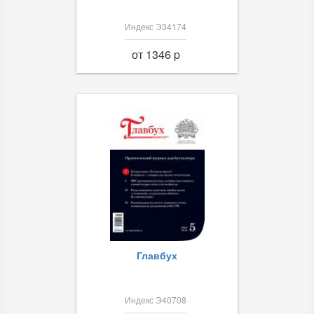
Индекс Э34174
от 1346 p
Главбух
Индекс Э40708