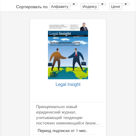
Сортировать по
Алфавиту
Индексу
Цене
Legal Insight
Принципиально новый
юридический журнал,
учитывающий тенденции
постоянно изменяющейся бизнес-
среды. Он представляет
Период подписки от 1 мес.
информацию о стандартах,