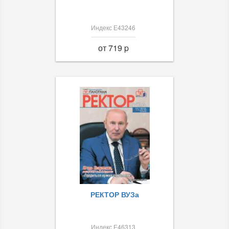
Индекс Е43246
от 719 p
РЕКТОР ВУЗа
Индекс Е46313