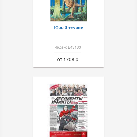
Юный техник
Индекс Е43133
от 1708 p