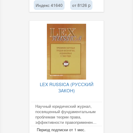
методах,...
Индекс 41640
от 8126 p
LEX RUSSICA (РУССКИЙ
ЗАКОН)
Научный юридический журнал,
посвященный фундаментальным
проблемам теории права,
эффективности правоприменения
и совершенствованию
Период подписки от 1 мес.
законодательного...