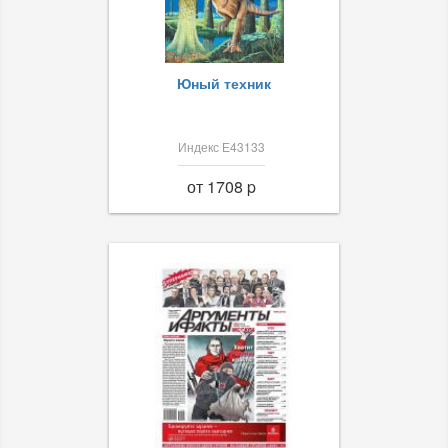
Юный техник
Индекс Е43133
от 1708 p