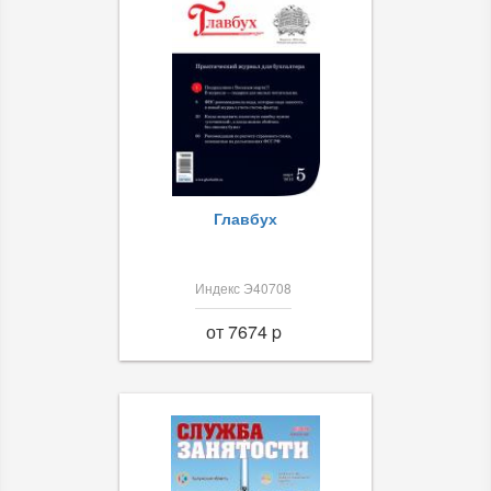
Главбух
Индекс Э40708
от 7674 p