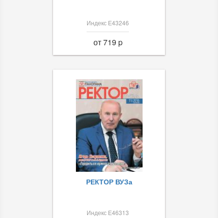
Индекс Е43246
от 719 p
РЕКТОР ВУЗа
Индекс Е46313