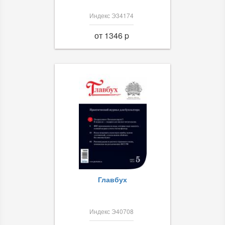
Индекс Э34174
от 1346 p
Главбух
Индекс Э40708