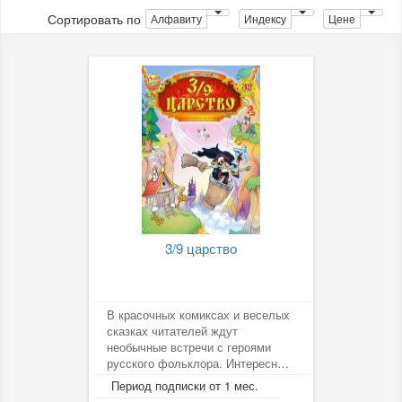
Сортировать по
Алфавиту
Индексу
Цене
3/9 царство
В красочных комиксах и веселых
сказках читателей ждут
необычные встречи с героями
русского фольклора. Интересные
и сложные головоломки,
Период подписки от 1 мес.
конкурсы,...