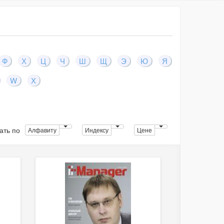
Ф
Х
Ц
Ч
Ш
Щ
Э
Ю
Я
W
X
ать по
Алфавиту
Индексу
Цене