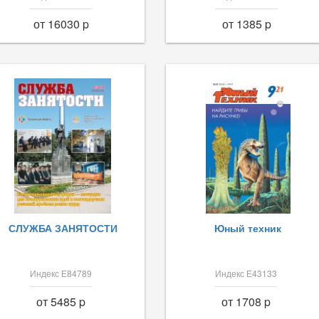
от 16030 p
от 1385 p
СЛУЖБА ЗАНЯТОСТИ
Юный техник
Индекс Е84789
Индекс Е43133
от 5485 p
от 1708 p