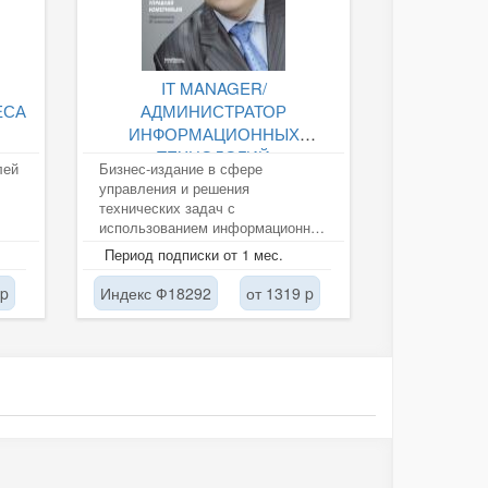
IT MANAGER/
ЕСА
АДМИНИСТРАТОР
ИНФОРМАЦИОННЫХ
ТЕХНОЛОГИЙ
лей
Бизнес-издание в сфере
управления и решения
технических задач с
использованием информационных
технологий. Активный диалог
Период подписки от 1 мес.
между корпоративными...
 p
Индекс Ф18292
от 1319 p