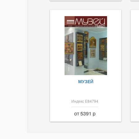
МУЗЕЙ
Индекс Е84794
от 5391 p