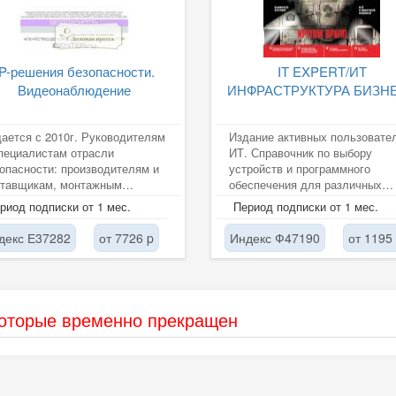
IP-решения безопасности.
IT EXPERT/ИТ
Видеонаблюдение
ИНФРАСТРУКТУРА БИЗН
ается с 2010г. Руководителям
Издание активных пользовате
пециалистам отрасли
ИТ. Справочник по выбору
опасности: производителям и
устройств и программного
ставщикам, монтажным
обеспечения для различных
анизациям, системным
задач как в бизнесе, так и
риод подписки от 1 мес.
Период подписки от 1 мес.
еграторам....
повседневной...
декс Е37282
от 7726 p
Индекс Ф47190
от 1195
которые временно прекращен