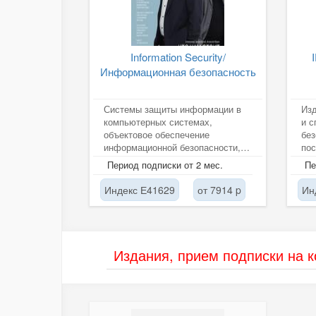
Information Security/
Информационная безопасность
Системы защиты информации в
Изд
компьютерных системах,
и с
объектовое обеспечение
без
информационной безопасности,
по
специальные технологии и
орг
Период подписки от 2 мес.
Пе
средства...
инт
Индекс Е41629
от 7914 p
Ин
Издания, прием подписки на 