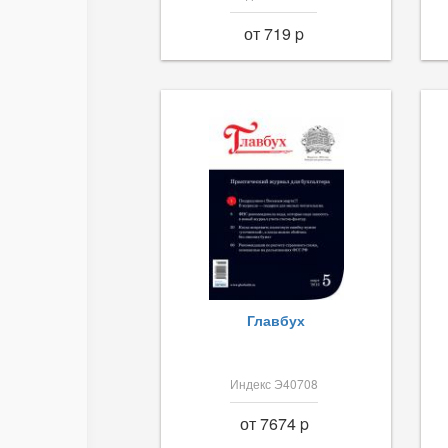
от 719 p
Главбух
Индекс Э40708
от 7674 p