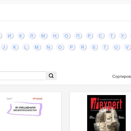
И
К
Л
М
Н
О
П
Р
С
Т
У
J
K
L
M
N
O
P
R
S
T
U
V
Сортиров