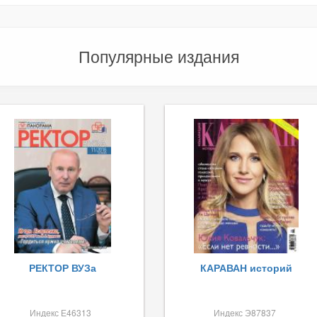
Популярные издания
РЕКТОР ВУЗа
КАРАВАН историй
Индекс Е46313
Индекс Э87837