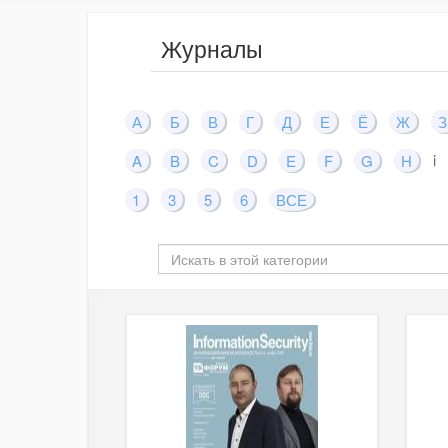
Журналы
А
Б
В
Г
Д
Е
Ё
Ж
З
i
A
B
C
D
E
F
G
H
1
3
5
6
ВСЕ