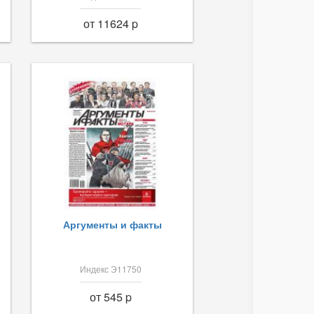
от 11624 p
Аргументы и факты
Индекс Э11750
от 545 p