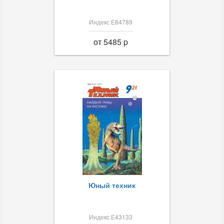
Индекс Е84789
от 5485 p
Юный техник
Индекс Е43133