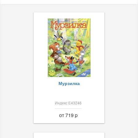
Мурзилка
Индекс Е43246
от 719 p