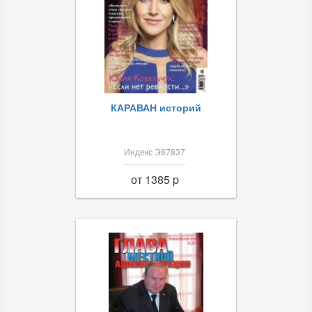
КАРАВАН историй
Индекс Э87837
от 1385 p