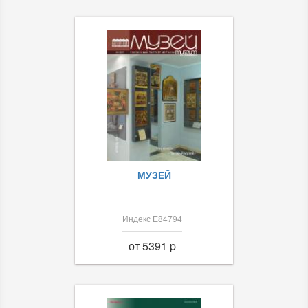
МУЗЕЙ
Индекс Е84794
от 5391 p